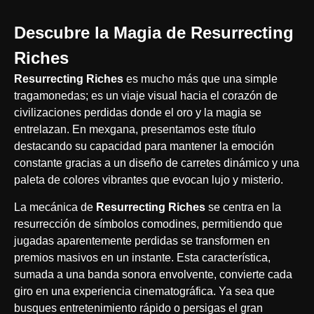
Descubre la Magia de Resurrecting
Riches
Resurrecting Riches
es mucho más que una simple
tragamonedas; es un viaje visual hacia el corazón de
civilizaciones perdidas donde el oro y la magia se
entrelazan. En mexgana, presentamos este título
destacando su capacidad para mantener la emoción
constante gracias a un diseño de carretes dinámico y una
paleta de colores vibrantes que evocan lujo y misterio.
La mecánica de
Resurrecting Riches
se centra en la
resurrección de símbolos comodines, permitiendo que
jugadas aparentemente perdidas se transformen en
premios masivos en un instante. Esta característica,
sumada a una banda sonora envolvente, convierte cada
giro en una experiencia cinematográfica. Ya sea que
busques entretenimiento rápido o persigas el gran