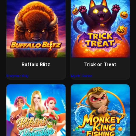
Buffalo Blitz
Trick or Treat
Pragmatic Play
Mystic Games