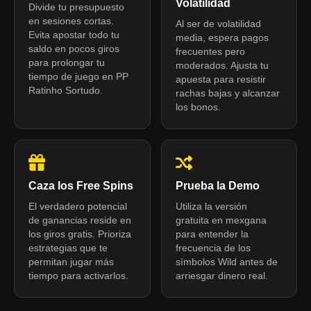
Volatilidad
Divide tu presupuesto
en sesiones cortas.
Al ser de volatilidad
Evita apostar todo tu
media, espera pagos
saldo en pocos giros
frecuentes pero
para prolongar tu
moderados. Ajusta tu
tiempo de juego en PP
apuesta para resistir
Ratinho Sortudo.
rachas bajas y alcanzar
los bonos.
Caza los Free Spins
Prueba la Demo
El verdadero potencial
Utiliza la versión
de ganancias reside en
gratuita en mexgana
los giros gratis. Prioriza
para entender la
estrategias que te
frecuencia de los
permitan jugar más
símbolos Wild antes de
tiempo para activarlos.
arriesgar dinero real.