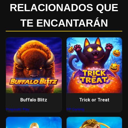
RELACIONADOS QUE
TE ENCANTARÁN
Buffalo Blitz
Trick or Treat
Pragmatic Play
PP Gaming