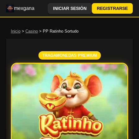
mexgana
INICIAR SESIÓN
REGISTRARSE
Inicio
>
Casino
> PP Ratinho Sortudo
TRAGAMONEDAS PREMIUM