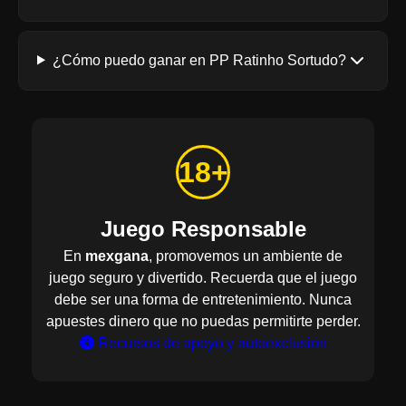
¿Cómo puedo ganar en PP Ratinho Sortudo?
18+
Juego Responsable
En
mexgana
, promovemos un ambiente de
juego seguro y divertido. Recuerda que el juego
debe ser una forma de entretenimiento. Nunca
apuestes dinero que no puedas permitirte perder.
Recursos de apoyo y autoexclusión