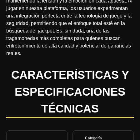
manteniendo la tensión y la emoción en cada apuesta. Al
jugar en nuestra plataforma, los usuarios experimentan
una integración perfecta entre la tecnología de juego y la
seguridad, permitiendo que el enfoque total esté en la
búsqueda del jackpot. Es, sin duda, una de las
tragamonedas más completas para quienes buscan
entretenimiento de alta calidad y potencial de ganancias
reales.
CARACTERÍSTICAS Y
ESPECIFICACIONES
TÉCNICAS
Categoría