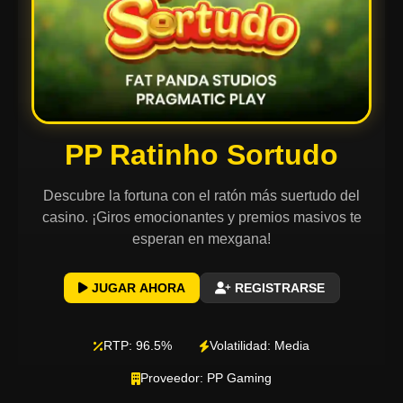
PP Ratinho Sortudo
Descubre la fortuna con el ratón más suertudo del
casino. ¡Giros emocionantes y premios masivos te
esperan en mexgana!
JUGAR AHORA
REGISTRARSE
RTP: 96.5%
Volatilidad: Media
Proveedor: PP Gaming